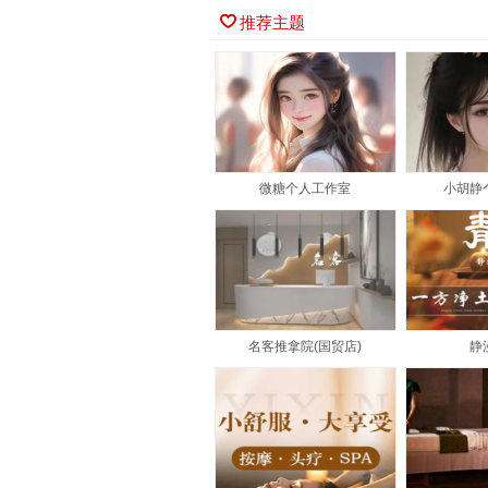
推荐主题
微糖个人工作室
小胡静
名客推拿院(国贸店)
静