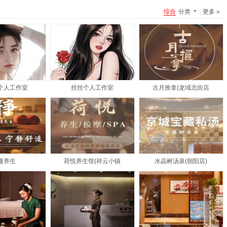
综合
分类
|
更多 »
个人工作室
丝丝个人工作室
古月推拿(龙域北街店
漫养生
荷悦养生馆(祥云小镇
水晶树汤泉(朝阳店)
商家
微糖个人工作室
新增加了一条点评
微糖个人工作室