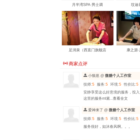
月半湾SPA·男士调
玟迪
足润泉（西直门旗舰店
康之源·
商家点评
小狼崽
@
微糖个人工作室
技师:
5
服务:
5
环境:
5
性价比:
5
安静享受这么好意境的服务，投入
这里的服务mt素...
查看全文
爱神来了
@
微糖个人工作室
技师:
5
服务:
5
环境:
5
性价比:
5
服务很好，如沐春风啊。。。