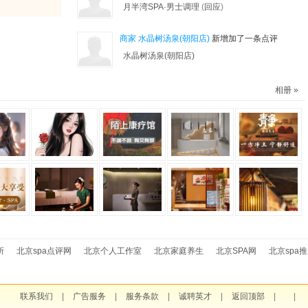
月半湾SPA·男士调理
(
回应
)
商家
水晶树汤泉(朝阳店)
新增加了一条点评
水晶树汤泉(朝阳店)
丝丝
点评了 水晶树汤泉(朝阳店)
相册 »
水晶树汤泉(朝阳店)
(
回应
)
商家
微糖个人工作室
新增加了一条点评
微糖个人工作室
小狼崽
点评了 微糖个人工作室
微糖个人工作室
(
回应
)
商家
微糖个人工作室
新增加了一条点评
所
北京spa点评网
北京个人工作室
北京家庭养生
北京SPA网
北京spa
微糖个人工作室
爱神来了
点评了 微糖个人工作室
联系我们
|
广告服务
|
服务条款
|
诚聘英才
|
返回顶部
|
|