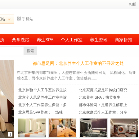
相册
|
京站
手机站
所
桑拿洗浴
养生SPA
个人工作室
养生资讯
商家折扣
搜索
都市思足网：北京养生个人工作室的不寻常之处
在北京密集的都市节奏里，大型连锁养生会所随处可见，流程固化、商业
感浓重，而小众的养生个人工作室，凭借独有......
北京体验个人工作室的养生按
北京家庭式思足和传统门店究
北京个人思足养生工作室告诉
北京养生 SPA：快节奏生
北京个人工作室养生保健：多
都市体验网：足道养生解锁上
北京思足SPA养生：一场独
北京家庭式个人工作室：分享
1