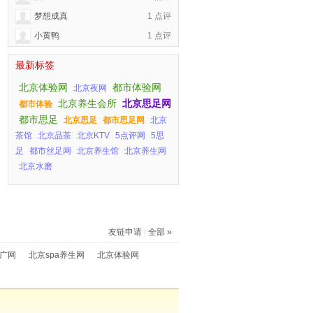
梦想成真
1 点评
小黄鸭
1 点评
最新标签
北京体验网
都市体验网
北京夜网
北京养生会所
北京思足网
都市体验
都市思足
北京思足
都市思足网
北京
茶馆
北京品茶
北京KTV
5点评网
5思
足
都市丝足网
北京养生馆
北京养生网
北京水磨
友链申请
|
全部 »
推广网
北京spa养生网
北京体验网