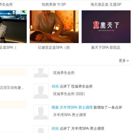
小狼崽
点评了 微糖个人工作室
养生会所
怡然养身 YI SP
海天港足道·主题SP
微糖个人工作室
(
回应
)
商家
微糖个人工作室
新增加了一条点评
微糖个人工作室
爱神来了
点评了 微糖个人工作室
足道SPA（
亿健堂足道SPA（崇
秦天下SPA·影院足
微糖个人工作室
(
回应
)
更多 »
商家
玟迪养生会所
新增加了一条点评
玟迪养生会所
丝丝
点评了 玟迪养生会所
沉浸互动有趣，
玟迪养生会所
(
回应
)
商家
月半湾SPA·男士调理
新增加了一条点评
月半湾SPA·男士调理
丝丝
点评了 月半湾SPA·男士调理